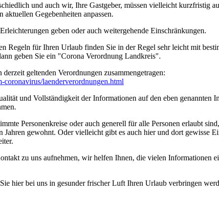
edlich und auch wir, Ihre Gastgeber, müssen vielleicht kurzfristig a
n aktuellen Gegebenheiten anpassen.
n Erleichterungen geben oder auch weitergehende Einschränkungen.
en Regeln für Ihren Urlaub finden Sie in der Regel sehr leicht mit b
 dann geben Sie ein "Corona Verordnung Landkreis".
n derzeit geltenden Verordnungen zusammengetragen:
um-coronavirus/­laenderverordnungen.html
ität und Vollständigkeit der Informationen auf den eben genannten Int
hmen.
timmte Personenkreise oder auch generell für alle Personen erlaubt sin
n Jahren gewohnt. Oder vielleicht gibt es auch hier und dort gewisse E
iter.
ontakt zu uns aufnehmen, wir helfen Ihnen, die vielen Informationen 
e hier bei uns in gesunder frischer Luft Ihren Urlaub verbringen wer