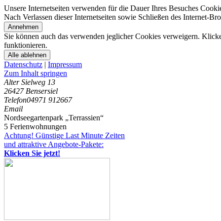
Unsere Internetseiten verwenden für die Dauer Ihres Besuches Cooki
Nach Verlassen dieser Internetseiten sowie Schließen des Internet-B
Annehmen
Sie können auch das verwenden jeglicher Cookies verweigern. Klicken
funktionieren.
Alle ablehnen
Datenschutz
|
Impressum
Zum Inhalt springen
Alter Sielweg 13
26427 Bensersiel
Telefon
04971 912667
Email
Nordseegartenpark „Terrassien“
5 Ferienwohnungen
Achtung! Günstige Last Minute Zeiten
und attraktive Angebote-Pakete:
Klicken Sie jetzt!