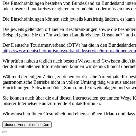
Die Einschränkungen bestehen von Bundesland zu Bundesland unterschi
oder unseres Landkreises reagieren oder möchten oder müssen uns de
Die Einschränkungen können sich jeweils kurzfristig ändern, es kan
Die jeweils geltenden offiziellen Beschränkungen sowie die besonder
Beispiel geben Sie ein "In welchem Landkreis liegt Ortsname?" und
Der Deutsche Tourismusverband (DTV) hat die in den Bundesländer
https://www.deutscher­tourismusverband.de/­service/­informationen-z
Wir prüfen nahezu täglich nach bestem Wissen und Gewissen die Aktual
der dort enthaltenen Informationen können wir dennoch nicht überne
Während derjenigen Zeiten, zu denen touristische Aufenthalte für bes
gastronomische Betriebe nicht in vollem Umfang tätig wie aus andere
Einrichtungen, Schwimmbäder, Sauna- und Freizeitanlagen und so we
Sie können auch über die auf diesen Internetseiten genannten Wege K
unserer Internetseite aufzurufende Kontaktformular.
Wir wünschen Ihnen Gesundheit und einen schönen Urlaub und dass Si
dieses Fenster schließen