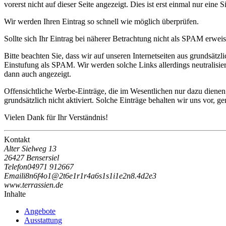
vorerst nicht auf dieser Seite angezeigt. Dies ist erst einmal nur eine 
Wir werden Ihren Eintrag so schnell wie möglich überprüfen.
Sollte sich Ihr Eintrag bei näherer Betrachtung nicht als SPAM erweise
Bitte beachten Sie, dass wir auf unseren Internetseiten aus grundsätz
Einstufung als SPAM. Wir werden solche Links allerdings neutralisi
dann auch angezeigt.
Offensichtliche Werbe-Einträge, die im Wesentlichen nur dazu diene
grundsätzlich nicht aktiviert. Solche Einträge behalten wir uns vor, 
Vielen Dank für Ihr Verständnis!
Kontakt
Alter Sielweg 13
26427 Bensersiel
Telefon
04971 912667
Email
i
8
n
6
f
4
o
1
@
2
t
6
e
1
r
1
r
4
a
6
s
1
s
1
i
1
e
2
n
8
.
4
d
2
e
3
www.terrassien.de
Inhalte
Angebote
Ausstattung