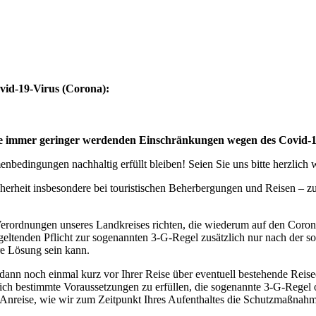
vid-19-Virus (Corona):
eise immer geringer werdenden Einschränkungen wegen des Covid-
bedingungen nachhaltig erfüllt bleiben! Seien Sie uns bitte herzlich
cherheit insbesondere bei touristischen Beherbergungen und Reisen – 
erordnungen unseres Landkreises richten, die wiederum auf den Coro
geltenden Pflicht zur sogenannten 3-G-Regel zusätzlich nur nach der s
ere Lösung sein kann.
 dann noch einmal kurz vor Ihrer Reise über eventuell bestehende Rei
tzlich bestimmte Voraussetzungen zu erfüllen, die sogenannte 3-G-Rege
rer Anreise, wie wir zum Zeitpunkt Ihres Aufenthaltes die Schutzmaßn