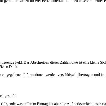
r gerne Ihr Lob zu unserer Ferienunterkunft und zu unseren Internetse
runterliegende Feld. Das Abschreiben dieser Zahlenfolge ist eine klei
Vielen Dank!
 eingegebenen Informationen werden verschlüsselt übertragen und in u
eingestuft!
ist! Irgendetwas in Ihrem Eintrag hat aber die Aufmerksamkeit unserer 