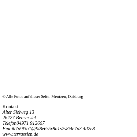
© Alle Fotos auf dieser Seite: Mentzen, Duisburg
Kontakt
Alter Sielweg 13
26427 Bensersiel
Telefon
04971 912667
Email
i
7
n
9
f
3
o
1
@
9
t
8
e
6
r
5
r
8
a
1
s
7
s
8
i
4
e
7
n
3
.
4
d
2
e
8
www.terrassien.de