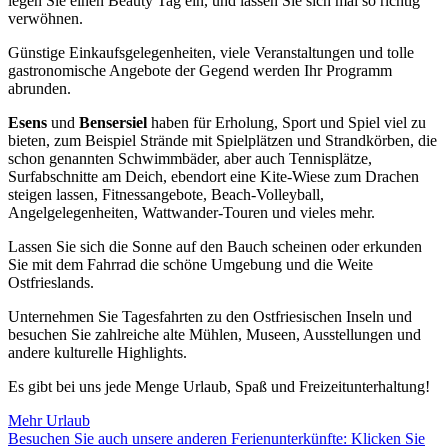
legen Sie einen Beauty Tag ein, und lassen Sie sich mal so richtig
verwöhnen.
Günstige Einkaufsgelegenheiten, viele Veranstaltungen und tolle
gastronomische Angebote der Gegend werden Ihr Programm
abrunden.
Esens
und
Bensersiel
haben für Erholung, Sport und Spiel viel zu
bieten, zum Beispiel Strände mit Spielplätzen und Strandkörben, die
schon genannten Schwimmbäder, aber auch Tennisplätze,
Surfabschnitte am Deich, ebendort eine Kite-Wiese zum Drachen
steigen lassen, Fitnessangebote, Beach-Volleyball,
Angelgelegenheiten, Wattwander-Touren und vieles mehr.
Lassen Sie sich die Sonne auf den Bauch scheinen oder erkunden
Sie mit dem Fahrrad die schöne Umgebung und die Weite
Ostfrieslands.
Unternehmen Sie Tagesfahrten zu den Ostfriesischen Inseln und
besuchen Sie zahlreiche alte Mühlen, Museen, Ausstellungen und
andere kulturelle Highlights.
Es gibt bei uns jede Menge Urlaub, Spaß und Freizeitunterhaltung!
Mehr Urlaub
Besuchen Sie auch unsere anderen Ferienunterkünfte: Klicken Sie