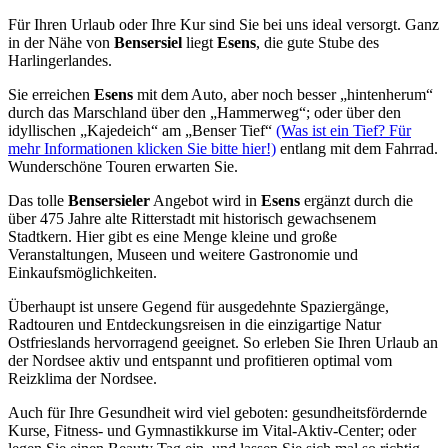
Für Ihren Urlaub oder Ihre Kur sind Sie bei uns ideal versorgt. Ganz
in der Nähe von
Bensersiel
liegt
Esens
, die gute Stube des
Harlingerlandes.
Sie erreichen
Esens
mit dem Auto, aber noch besser „hintenherum“
durch das Marschland über den „Hammerweg“; oder über den
idyllischen „Kajedeich“ am „Benser Tief“
(Was ist ein Tief? Für
mehr Informationen klicken Sie bitte hier!)
entlang mit dem Fahrrad.
Wunderschöne Touren erwarten Sie.
Das tolle
Bensersieler
Angebot wird in
Esens
ergänzt durch die
über 475 Jahre alte Ritterstadt mit historisch gewachsenem
Stadtkern. Hier gibt es eine Menge kleine und große
Veranstaltungen, Museen und weitere Gastronomie und
Einkaufsmöglichkeiten.
Überhaupt ist unsere Gegend für ausgedehnte Spaziergänge,
Radtouren und Entdeckungsreisen in die einzigartige Natur
Ostfrieslands hervorragend geeignet. So erleben Sie Ihren Urlaub an
der Nordsee aktiv und entspannt und profitieren optimal vom
Reizklima der Nordsee.
Auch für Ihre Gesundheit wird viel geboten: gesundheitsfördernde
Kurse, Fitness- und Gymnastikkurse im Vital-Aktiv-Center; oder