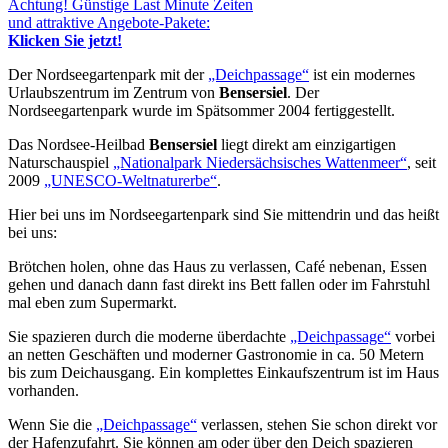
Achtung! Günstige Last Minute Zeiten
und attraktive Angebote-Pakete:
Klicken Sie jetzt!
Der Nordseegartenpark mit der
„Deichpassage“
ist ein modernes
Urlaubszentrum im Zentrum von
Bensersiel
. Der
Nordseegartenpark wurde im Spätsommer 2004 fertiggestellt.
Das Nordsee-Heilbad
Bensersiel
liegt direkt am einzigartigen
Naturschauspiel
„Nationalpark Niedersächsisches Wattenmeer“
, seit
2009
„UNESCO-Weltnaturerbe“
.
Hier bei uns im Nordseegartenpark sind Sie mittendrin und das heißt
bei uns:
Brötchen holen, ohne das Haus zu verlassen, Café nebenan, Essen
gehen und danach dann fast direkt ins Bett fallen oder im Fahrstuhl
mal eben zum Supermarkt.
Sie spazieren durch die moderne überdachte
„Deichpassage“
vorbei
an netten Geschäften und moderner Gastronomie in ca. 50 Metern
bis zum Deichausgang. Ein komplettes Einkaufszentrum ist im Haus
vorhanden.
Wenn Sie die
„Deichpassage“
verlassen, stehen Sie schon direkt vor
der Hafenzufahrt. Sie können am oder über den Deich spazieren