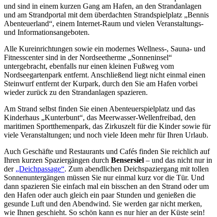
und sind in einem kurzen Gang am Hafen, an den Strandanlagen
und am Strandportal mit dem überdachten Strandspielplatz „Bennis
Abenteuerland“, einem Internet-Raum und vielen Veranstaltungs-
und Informationsangeboten.
Alle Kureinrichtungen sowie ein modernes Wellness-, Sauna- und
Fitnesscenter sind in der Nordseetherme „Sonneninsel“
untergebracht, ebenfalls nur einen kleinen Fußweg vom
Nordseegartenpark entfernt. Anschließend liegt nicht einmal einen
Steinwurf entfernt der Kurpark, durch den Sie am Hafen vorbei
wieder zurück zu den Strandanlagen spazieren.
Am Strand selbst finden Sie einen Abenteuerspielplatz und das
Kinderhaus „Kunterbunt“, das Meerwasser-Wellenfreibad, den
maritimen Sportthemenpark, das Zirkuszelt für die Kinder sowie für
viele Veranstaltungen; und noch viele Ideen mehr für Ihren Urlaub.
Auch Geschäfte und Restaurants und Cafés finden Sie reichlich auf
Ihren kurzen Spaziergängen durch
Bensersiel
– und das nicht nur in
der
„Deichpassage“
. Zum abendlichen Deichspaziergang mit tollen
Sonnenuntergängen müssen Sie nur einmal kurz vor die Tür. Und
dann spazieren Sie einfach mal ein bisschen an den Strand oder um
den Hafen oder auch gleich ein paar Stunden und genießen die
gesunde Luft und den Abendwind. Sie werden gar nicht merken,
wie Ihnen geschieht. So schön kann es nur hier an der Küste sein!