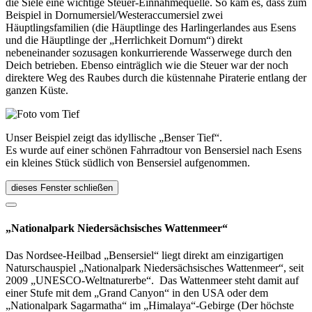
die Siele eine wichtige Steuer-Einnahmequelle. So kam es, dass zum
Beispiel in Dornumersiel/Westeraccumersiel zwei
Häuptlingsfamilien (die Häuptlinge des Harlingerlandes aus Esens
und die Häuptlinge der „Herrlichkeit Dornum“) direkt
nebeneinander sozusagen konkurrierende Wasserwege durch den
Deich betrieben. Ebenso einträglich wie die Steuer war der noch
direktere Weg des Raubes durch die küstennahe Piraterie entlang der
ganzen Küste.
Unser Beispiel zeigt das idyllische „Benser Tief“.
Es wurde auf einer schönen Fahrradtour von Bensersiel nach Esens
ein kleines Stück südlich von Bensersiel aufgenommen.
dieses Fenster schließen
„Nationalpark Niedersächsisches Wattenmeer“
Das Nordsee-Heilbad „Bensersiel“ liegt direkt am einzigartigen
Naturschauspiel „Nationalpark Niedersächsisches Wattenmeer“, seit
2009 „UNESCO-Weltnaturerbe“. Das Wattenmeer steht damit auf
einer Stufe mit dem „Grand Canyon“ in den USA oder dem
„Nationalpark Sagarmatha“ im „Himalaya“-Gebirge (Der höchste