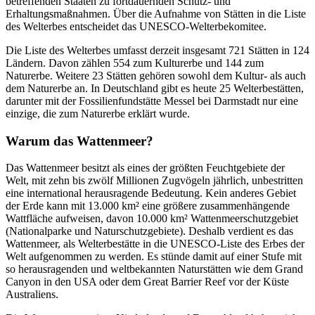
betreffenden Staaten zu fortdauernden Schutz- und
Erhaltungsmaßnahmen. Über die Aufnahme von Stätten in die Liste
des Welterbes entscheidet das UNESCO-Welterbekomitee.
Die Liste des Welterbes umfasst derzeit insgesamt 721 Stätten in 124
Ländern. Davon zählen 554 zum Kulturerbe und 144 zum
Naturerbe. Weitere 23 Stätten gehören sowohl dem Kultur- als auch
dem Naturerbe an. In Deutschland gibt es heute 25 Welterbestätten,
darunter mit der Fossilienfundstätte Messel bei Darmstadt nur eine
einzige, die zum Naturerbe erklärt wurde.
Warum das Wattenmeer?
Das Wattenmeer besitzt als eines der größten Feuchtgebiete der
Welt, mit zehn bis zwölf Millionen Zugvögeln jährlich, unbestritten
eine international herausragende Bedeutung. Kein anderes Gebiet
der Erde kann mit 13.000 km² eine größere zusammenhängende
Wattfläche aufweisen, davon 10.000 km² Wattenmeerschutzgebiet
(Nationalparke und Naturschutzgebiete). Deshalb verdient es das
Wattenmeer, als Welterbestätte in die UNESCO-Liste des Erbes der
Welt aufgenommen zu werden. Es stünde damit auf einer Stufe mit
so herausragenden und weltbekannten Naturstätten wie dem Grand
Canyon in den USA oder dem Great Barrier Reef vor der Küste
Australiens.