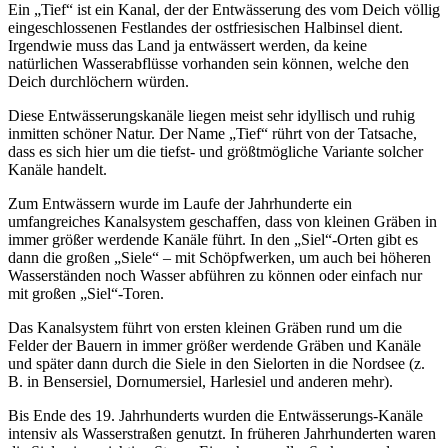
Ein „Tief“ ist ein Kanal, der der Entwässerung des vom Deich völlig
eingeschlossenen Festlandes der ostfriesischen Halbinsel dient.
Irgendwie muss das Land ja entwässert werden, da keine
natürlichen Wasserabflüsse vorhanden sein können, welche den
Deich durchlöchern würden.
Diese Entwässerungskanäle liegen meist sehr idyllisch und ruhig
inmitten schöner Natur. Der Name „Tief“ rührt von der Tatsache,
dass es sich hier um die tiefst- und größtmögliche Variante solcher
Kanäle handelt.
Zum Entwässern wurde im Laufe der Jahrhunderte ein
umfangreiches Kanalsystem geschaffen, dass von kleinen Gräben in
immer größer werdende Kanäle führt. In den „Siel“-Orten gibt es
dann die großen „Siele“ – mit Schöpfwerken, um auch bei höheren
Wasserständen noch Wasser abführen zu können oder einfach nur
mit großen „Siel“-Toren.
Das Kanalsystem führt von ersten kleinen Gräben rund um die
Felder der Bauern in immer größer werdende Gräben und Kanäle
und später dann durch die Siele in den Sielorten in die Nordsee (z.
B. in Bensersiel, Dornumersiel, Harlesiel und anderen mehr).
Bis Ende des 19. Jahrhunderts wurden die Entwässerungs-Kanäle
intensiv als Wasserstraßen genutzt. In früheren Jahrhunderten waren