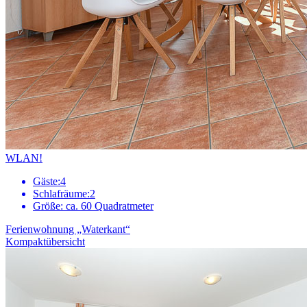
WLAN!
Gäste:
4
Schlafräume:
2
Größe:
ca. 60 Quadratmeter
Ferienwohnung „Waterkant“
Kompaktübersicht