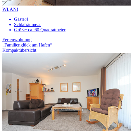
WLAN!
Gäste:
4
Schlafräume:
2
Größe:
ca. 60 Quadratmeter
Ferienwohnung
„Familienglück am Hafen“
Kompaktübersicht