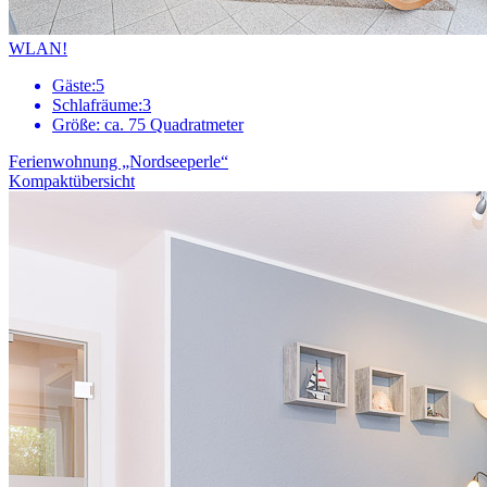
WLAN!
Gäste:
5
Schlafräume:
3
Größe:
ca. 75 Quadratmeter
Ferienwohnung „Nordseeperle“
Kompaktübersicht