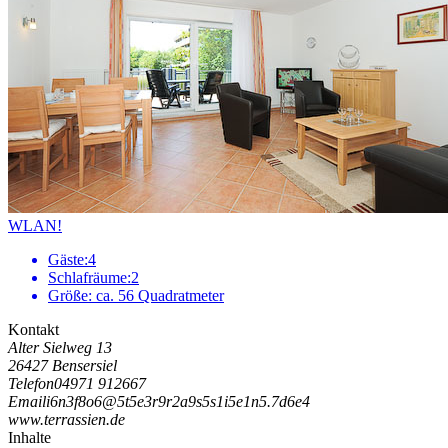
WLAN!
Gäste:
4
Schlafräume:
2
Größe:
ca. 56 Quadratmeter
Kontakt
Alter Sielweg 13
26427 Bensersiel
Telefon
04971 912667
Email
i
6
n
3
f
8
o
6
@
5
t
5
e
3
r
9
r
2
a
9
s
5
s
1
i
5
e
1
n
5
.
7
d
6
e
4
www.terrassien.de
Inhalte